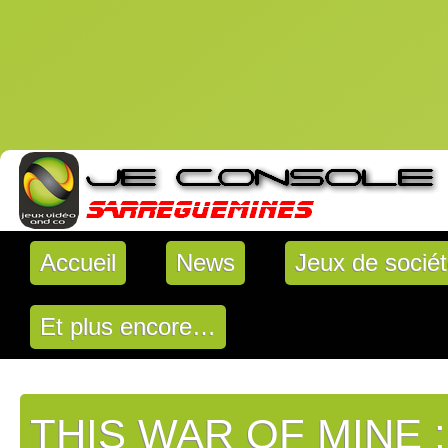
Accueil
News
Jeux de socié
Et plus encore…
THIS WAR OF MINE 