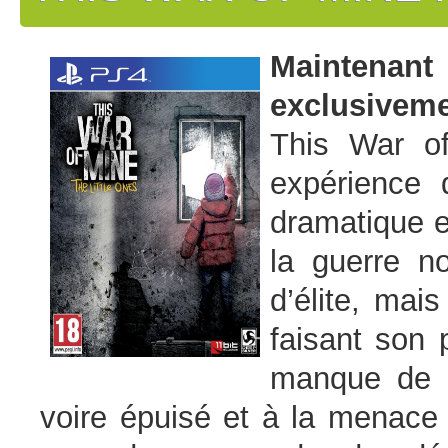
Maintena
exclusiveme
This War of
expérience 
dramatique e
la guerre n
d’élite, mai
faisant son 
manque de n
voire épuisé et à la menace