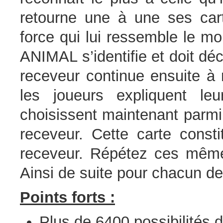
retourne une à une ses ca
force qui lui ressemble le mo
ANIMAL s’identifie et doit décr
receveur continue ensuite à 
les joueurs expliquent le
choisissent maintenant parmi
receveur. Cette carte cons
receveur. Répétez ces mêm
Ainsi de suite pour chacun de
Points forts :
Plus de 6400 possibilités 