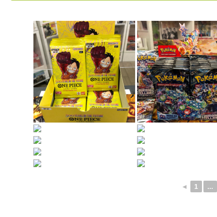
◄
1
...