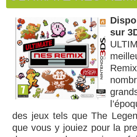
Dispo
sur 3
ULTI
meill
Remi
nombr
grand
l’épo
des jeux tels que The Legen
que vous y jouiez pour la pr