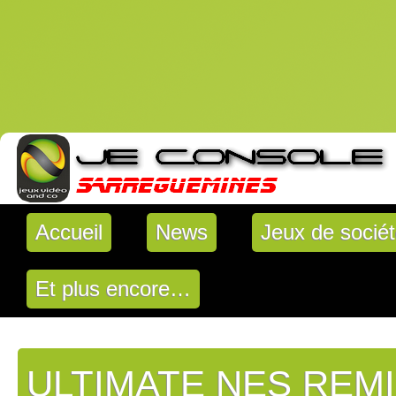
Accueil
News
Jeux de socié
Et plus encore…
ULTIMATE NES REM