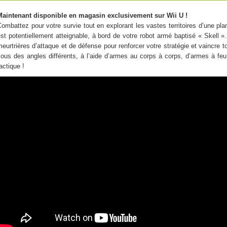
Maintenant disponible en magasin exclusivement sur Wii U !
ombattez pour votre survie tout en explorant les vastes territoires d’une plan
st potentiellement atteignable, à bord de votre robot armé baptisé « Skell 
eurtrières d’attaque et de défense pour renforcer votre stratégie et vaincre
ous des angles différents, à l’aide d’armes au corps à corps, d’armes à feu
actique !