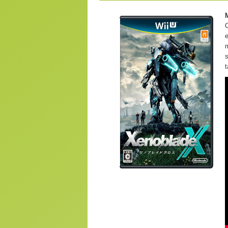
C
e
m
s
t