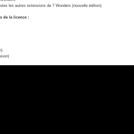
tes les autres extensions de 7 Wonders (nouvelle édition).
 de la licence :
n)
sion)