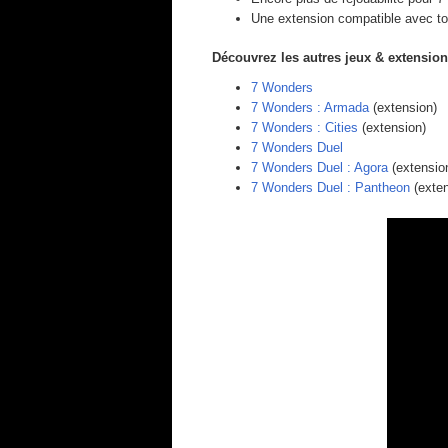
Une extension compatible avec tou
Découvrez les autres jeux & extensions
7 Wonders
7 Wonders : Armada
(extension)
7 Wonders : Cities
(extension)
7 Wonders Duel
7 Wonders Duel : Agora
(extensio
7 Wonders Duel : Pantheon
(exten