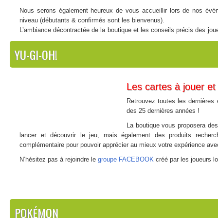
Nous serons également heureux de vous accueillir lors de nos évén
niveau (débutants & confirmés sont les bienvenus).
L’ambiance décontractée de la boutique et les conseils précis des jo
l’univers de
Magic : The Gathering
!
YU-GI-OH!
N’hésitez pas à rejoindre le
groupe FACEBOOK
créé par les joueurs l
Les cartes à jouer et
Retrouvez toutes les dernières 
des 25 dernières années !
La boutique vous proposera des 
lancer et découvrir le jeu, mais également des produits recher
complémentaire pour pouvoir apprécier au mieux votre expérience avec v
N’hésitez pas à rejoindre le
groupe FACEBOOK
créé par les joueurs l
POKÉMON