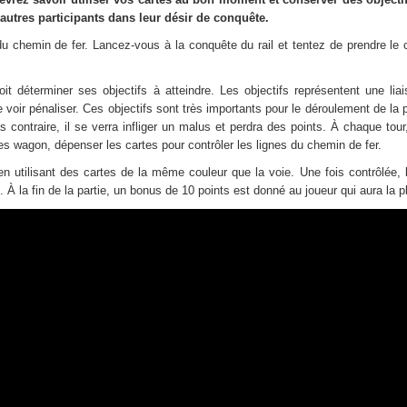
autres participants dans leur désir de conquête.
u chemin de fer. Lancez-vous à la conquête du rail et tentez de prendre le c
it déterminer ses objectifs à atteindre. Les objectifs représentent une lia
 voir pénaliser. Ces objectifs sont très importants pour le déroulement de la pa
 contraire, il se verra infliger un malus et perdra des points. À chaque tour,
es wagon, dépenser les cartes pour contrôler les lignes du chemin de fer.
en utilisant des cartes de la même couleur que la voie. Une fois contrôlée, 
. À la fin de la partie, un bonus de 10 points est donné au joueur qui aura la pl