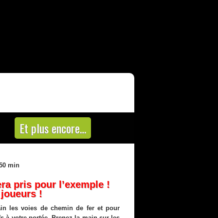
Et plus encore…
 50 min
ra pris pour l’exemple !
 joueurs !
ain les voies de chemin de fer et pour
s à votre portée. Prenez la main sur les