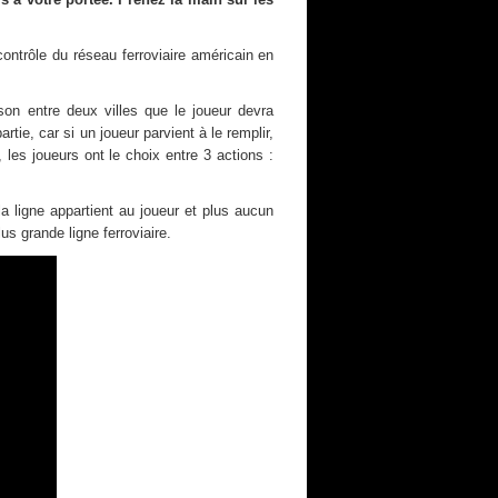
ontrôle du réseau ferroviaire américain en
ison entre deux villes que le joueur devra
rtie, car si un joueur parvient à le remplir,
 les joueurs ont le choix entre 3 actions :
la ligne appartient au joueur et plus aucun
us grande ligne ferroviaire.