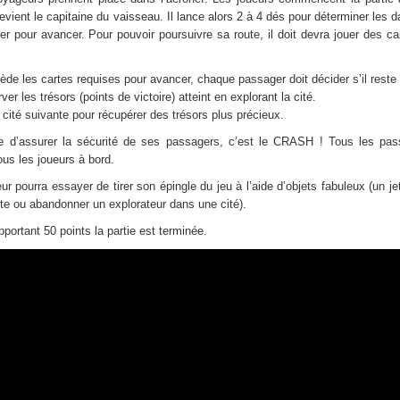
vient le capitaine du vaisseau. Il lance alors 2 à 4 dés pour déterminer les da
nter pour avancer. Pour pouvoir poursuivre sa route, il doit devra jouer des c
ède les cartes requises pour avancer, chaque passager doit décider s’il reste 
r les trésors (points de victoire) atteint en explorant la cité.
a cité suivante pour récupérer des trésors plus précieux.
ble d’assurer la sécurité de ses passagers, c’est le CRASH ! Tous les pass
s les joueurs à bord.
 pourra essayer de tirer son épingle du jeu à l’aide d’objets fabuleux (un j
ute ou abandonner un explorateur dans une cité).
portant 50 points la partie est terminée.