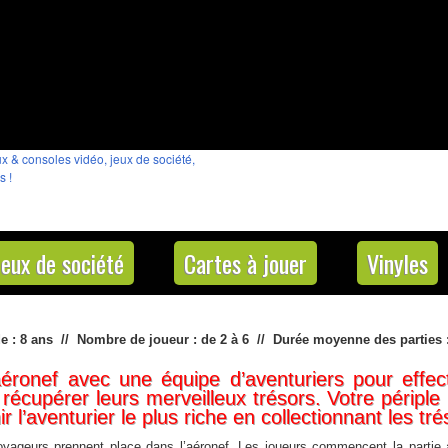
Jeux de société
Cartes à jouer
Vinyles
de : 8 ans // Nombre de joueur : de 2 à 6 //
Durée moyenne des parties 
ronef avec une équipe d’aventuriers pour effe
t récupérer leurs merveilleux trésors. Votre péripl
l’aventurier le plus riche en collectionnant les tré
yageurs prennent place dans l’aéronef. Les joueurs commencent la partie 