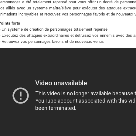
personnages a été totalement repensé pour vous offrir un degré de personnal
vos alliés avec un système maître/élève pour exécuter des attaques extrao
nimations incroyables et retrouvez vos personnages favoris et de nouveaux v
oints forts
– Un système de création de personnages totalement repensé
– Exécutez des attaques extraordinaires et détruisez vos ennemis avec des a
– Retrouvez vos personnages favoris et de nouveaux venus