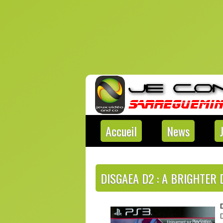
Accueil
News
DISGAEA D2 : A BRIGHTER