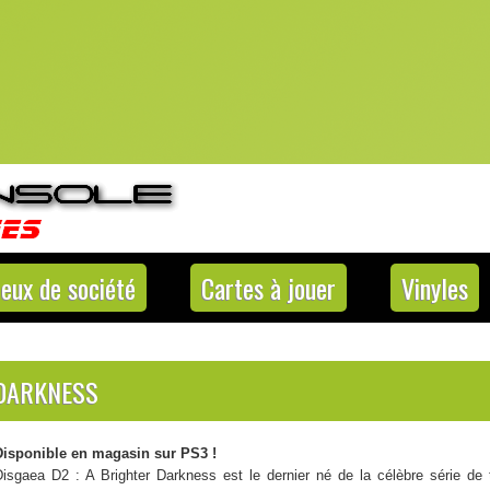
Jeux de société
Cartes à jouer
Vinyles
 DARKNESS
Disponible en magasin sur PS3 !
Disgaea D2 : A Brighter Darkness est le dernier né de la célèbre série de