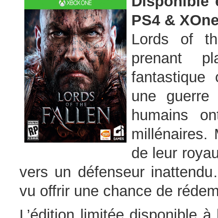
Disponible
PS4 & XOne
Lords of t
prenant p
fantastiqu
une guerre 
humains ont
millénaires.
de leur roya
vers un défenseur inattendu…
vu offrir une chance de rédem
L’édition limitée disponible à