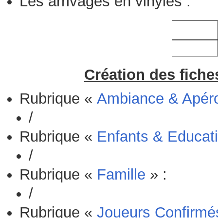
Les arrivages en vinyles :
Création des fiche
Rubrique «
Ambiance & Apér
/
Rubrique «
Enfants & Educati
/
Rubrique «
Famille
» :
/
Rubrique «
Joueurs Confirmé