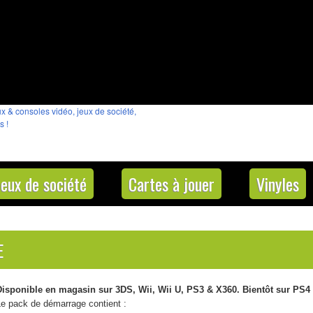
Jeux de société
Cartes à jouer
Vinyles
E
Disponible en magasin sur 3DS, Wii, Wii U, PS3 & X360. Bientôt sur PS
Le pack de démarrage contient :