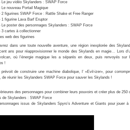
– Le jeu vidéo Skylanders : SWAP Force
– Le nouveau Portail Magique
– 2 figurines SWAP Force : Rattle Shake et Free Ranger
 1 figurine Lava Barf Eruptor
– Le poster des personnages Skylanders : SWAP Force
 3 cartes à collectionner
des web des figurines
ez dans une toute nouvelle aventure, une région inexplorée des Skylands
s cent ans pour réapprovisionner le monde des Skylands en magie… Lors d’
volcan, où l’énergie magique les a séparés en deux, puis renvoyés sur la
ps !
 prévoit de construire une machine diabolique, l’ «Evil-izer», pour corrom
il, de réunir les Skylanders SWAP Force pour sauver les Skylands !
nférieures des personnages pour combiner leurs pouvoirs et créer plus de 250
nes de Skylanders : SWAP Force
e personnages issus de Skylanders Spyro’s Adventure et Giants pour jouer 