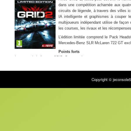
dans une compétition acharnée aux quatr
circuits de légende, à travers des villes
IA intelligente et graphismes à couper 
multijoueurs indépendant utilise de façon
les courses, les rivaux et les récompenses,
L’édition limitée comprend le Pack Heads
Mercedes-Benz SLR McLaren 722 GT exclusi
Points forts
– Le retour de la licence GRID, 5 ans après
– Un jeu fait pour les passionnés de simulation comme pour les fans d
– Des rues emblématiques, des circuits sous licence ou sur route libre
Multijoueurs
Copyright © jeconsole5
– Mode coopération : non
– Jeu en réseau : oui
Critique presse
« Un contenu solide et un mode multijoueur très intéressants » –
Jeux
« Une mécanique bien huilée » –
Jeuxvideomagazine.com