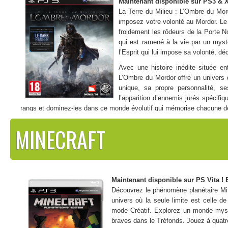
Maintenant disponible sur PS3 & X
La Terre du Milieu : L’Ombre du Mo
imposez votre volonté au Mordor. Le 
froidement les rôdeurs de la Porte No
qui est ramené à la vie par un mys
l’Esprit qui lui impose sa volonté, d
Avec une histoire inédite située e
L’Ombre du Mordor offre un univers
unique, sa propre personnalité, s
l’apparition d’ennemis jurés spécifiq
rangs et dominez-les dans ce monde évolutif qui mémorise chacune de
Points forts :
MINECRAFT
– Chaque ennemi a sa propre personnalité, ses propres souvenirs et tr
– Grâce à une action située entre les événements du Hobbit et ce
guerrier le plus redouté du Mordor
– Un système de récompenses de runes façonnées en fonction de votr
Maintenant disponible sur PS Vita ! 
Découvrez le phénomène planétaire Min
univers où la seule limite est celle d
mode Créatif. Explorez un monde myst
braves dans le Tréfonds. Jouez à quatr