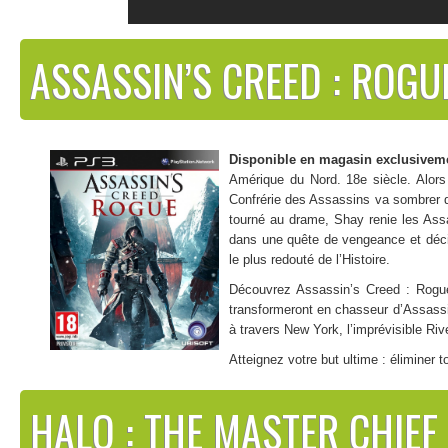
ASSASSIN’S CREED : ROGU
Disponible en magasin exclusiveme
Amérique du Nord. 18e siècle. Alor
Confrérie des Assassins va sombrer d
tourné au drame, Shay renie les Assa
dans une quête de vengeance et décid
le plus redouté de l’Histoire.
Découvrez Assassin’s Creed : Rogue
transformeront en chasseur d’Assassi
à travers New York, l’imprévisible Riv
Atteignez votre but ultime : éliminer 
Points forts :
HALO : THE MASTER CHIEF
– Pour la toute première fois, découvrez l’univers Assassin’s Creed du
– Un gameplay naval se basant sur celui d’Assassin’s Creed IV : Blac