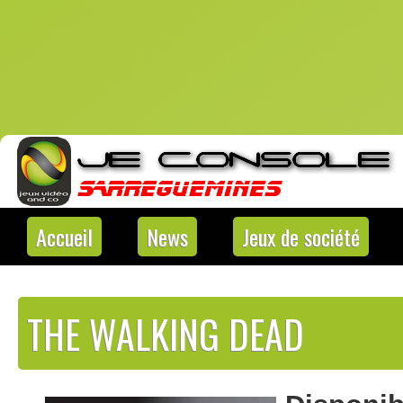
Accueil
News
Jeux de société
THE WALKING DEAD