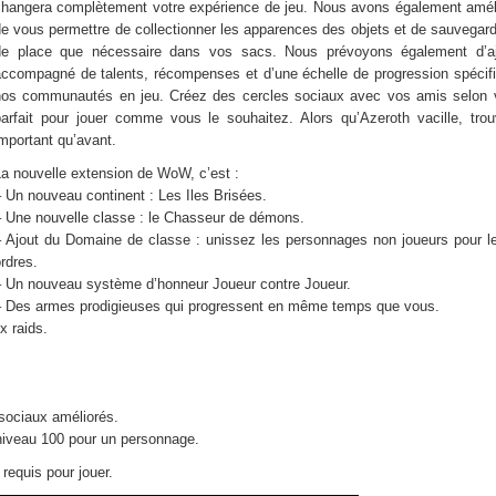
changera complètement votre expérience de jeu. Nous avons également amélio
e vous permettre de collectionner les apparences des objets et de sauvegar
de place que nécessaire dans vos sacs. Nous prévoyons également d’a
accompagné de talents, récompenses et d’une échelle de progression spécifi
nos communautés en jeu. Créez des cercles sociaux avec vos amis selon vo
parfait pour jouer comme vous le souhaitez. Alors qu’Azeroth vacille, tro
mportant qu’avant.
a nouvelle extension de WoW, c’est :
 Un nouveau continent : Les Iles Brisées.
– Une nouvelle classe : le Chasseur de démons.
– Ajout du Domaine de classe : unissez les personnages non joueurs pour l
rdres.
– Un nouveau système d’honneur Joueur contre Joueur.
– Des armes prodigieuses qui progressent en même temps que vous.
 raids.
sociaux améliorés.
niveau 100 pour un personnage.
requis pour jouer.