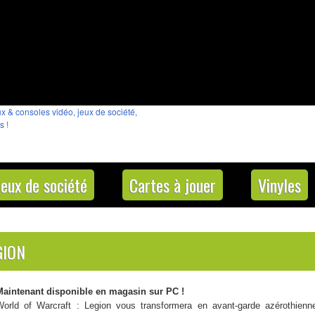
Jeux de société
Cartes à jouer
Vinyles
GION
Maintenant disponible en magasin sur PC !
World of Warcraft : Legion vous transformera en avant-garde azérothienn