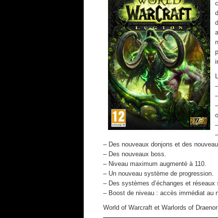
d
i
L
–
o
– Des nouveaux donjons et des nouveaux
– Des nouveaux boss.
– Niveau maximum augmenté à 110.
– Un nouveau système de progression.
– Des systèmes d’échanges et réseaux 
– Boost de niveau : accès immédiat au 
World of Warcraft et Warlords of Draenor 