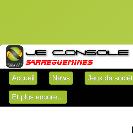
Accueil
News
Jeux de socié
Et plus encore…