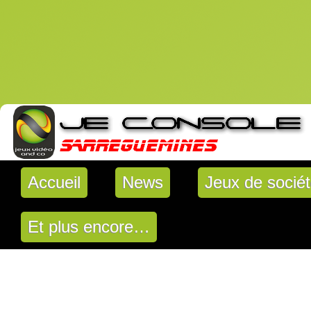
Accueil
News
Jeux de socié
Et plus encore…