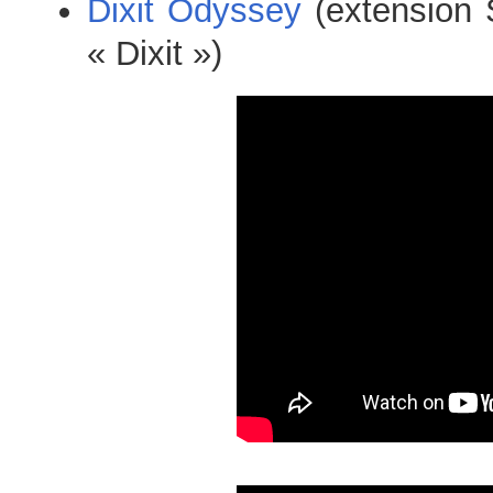
Dixit Odyssey
(extension 
« Dixit »)