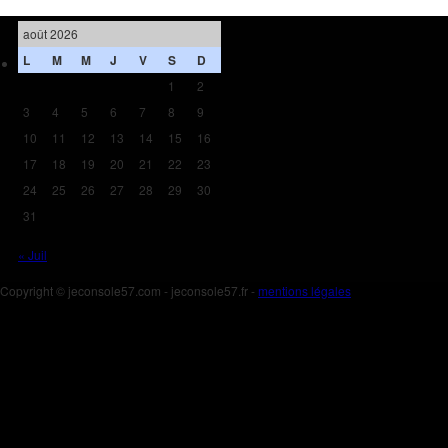
août 2026
L
M
M
J
V
S
D
1
2
3
4
5
6
7
8
9
10
11
12
13
14
15
16
17
18
19
20
21
22
23
24
25
26
27
28
29
30
31
« Juil
Copyright © jeconsole57.com - jeconsole57.fr -
mentions légales