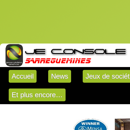
Accueil
News
Jeux de socié
Et plus encore…