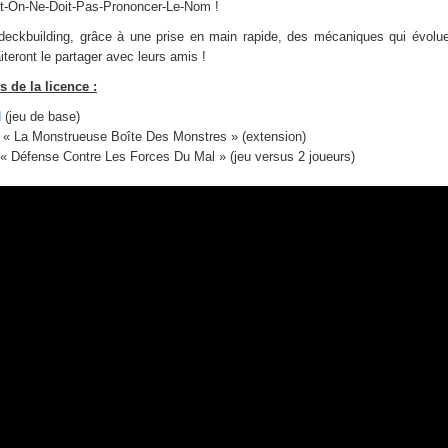
ont-On-Ne-Doit-Pas-Prononcer-Le-Nom !
au deckbuilding, grâce à une prise en main rapide, des mécaniques qui évolue
eront le partager avec leurs amis !
 de la licence :
d
(jeu de base)
rd « La Monstrueuse Boîte Des Monstres » (extension)
d « Défense Contre Les Forces Du Mal » (jeu versus 2 joueurs)