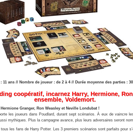
e : 11 ans // Nombre de joueur : de 2 à 4 // Durée moyenne des parties : 3
ding coopératif, incarnez Harry, Hermione, Ron 
ensemble, Voldemort.
, Hermione Granger, Ron Weasley et Neville Londubat !
porte les joueurs dans Poudlard, durant sept scénarios. À eux de vaincre l
t aussi mythiques. Plus la campagne avance, plus leurs adversaires seront no
 tous les fans de Harry Potter. Les 3 premiers scénarios sont parfaits pour 