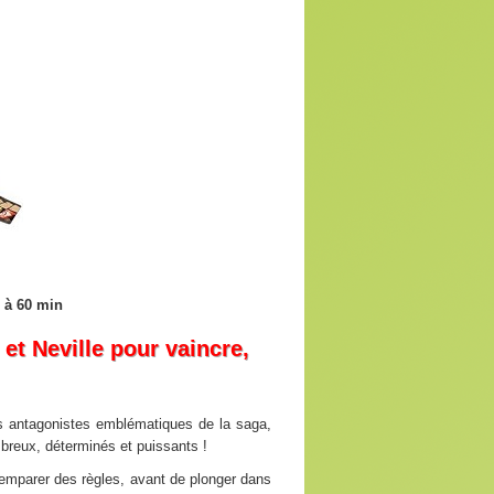
0 à 60 min
et Neville pour vaincre,
es antagonistes emblématiques de la saga,
mbreux, déterminés et puissants !
s’emparer des règles, avant de plonger dans