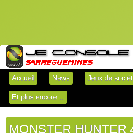
Accueil
News
Jeux de socié
Et plus encore…
MONSTER HUNTER 4