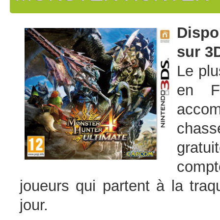
Dispo
sur 3
Le pl
en F
accom
chas
gratu
compt
joueurs qui partent à la tr
jour.