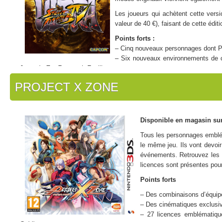
Les joueurs qui achètent cette vers
valeur de 40 €), faisant de cette éditio
Points forts :
– Cinq nouveaux personnages dont Po
– Six nouveaux environnements de c
Jurassic Era Research Facility
– De nouveaux modes et caractéristiques viendront s’ajouter aux opt
PROJECT X ZONE
Disponible en magasin sur
Tous les personnages emblé
le même jeu. Ils vont devoir
événements. Retrouvez les 
licences sont présentes pou
Points forts
– Des combinaisons d’équipe
– Des cinématiques exclusiv
– 27 licences emblématiqu