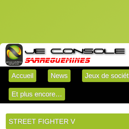
Accueil
News
Jeux de socié
Et plus encore…
STREET FIGHTER V