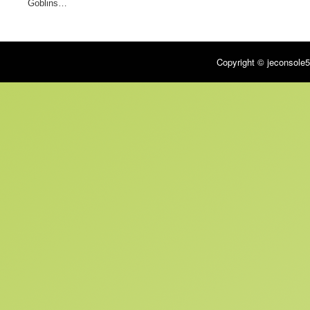
Goblins…
Critique presse
« Une patate visuelle de fou » –
Gamekult
Copyright © jeconsole5