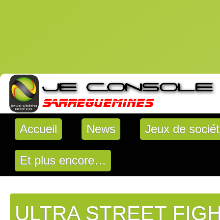
Accueil
News
Jeux de socié
Et plus encore…
ULTRA STREET FIGH