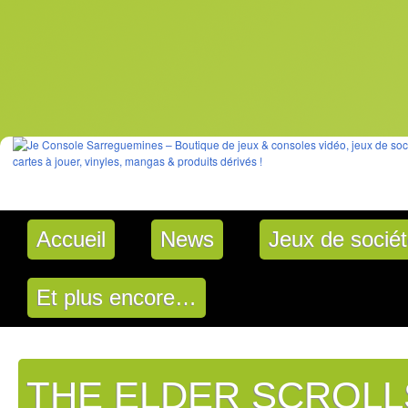
Accueil
News
Jeux de socié
Et plus encore…
THE ELDER SCROLLS