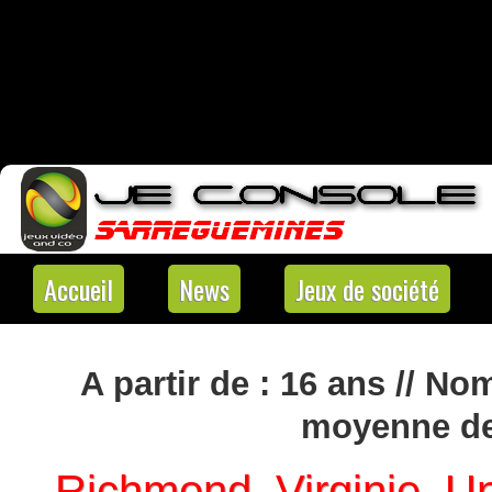
Accueil
News
Jeux de société
A partir de : 16 ans // No
moyenne des
Richmond, Virginie. U