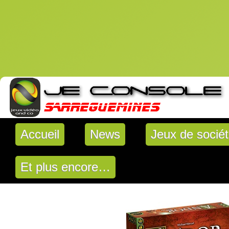
Accueil
News
Jeux de socié
Et plus encore…