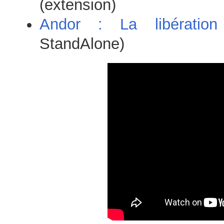
(extension)
Andor : La libératio
StandAlone)