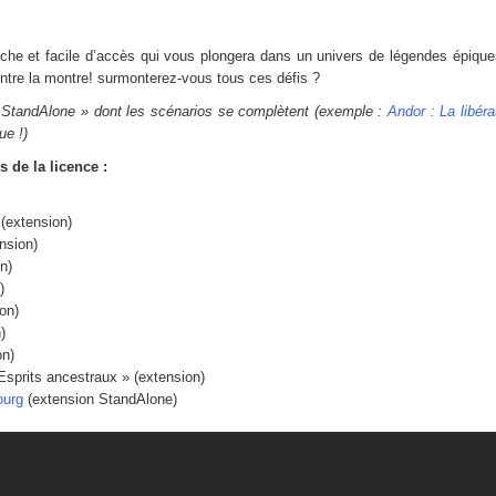
iche et facile d’accès qui vous plongera dans un univers de légendes épiques
ntre la montre! surmonterez-vous tous ces défis ?
« StandAlone » dont les scénarios se complètent (exemple :
Andor : La libé
ue !)
 de la licence :
(extension)
nsion)
n)
)
on)
)
on)
sprits ancestraux » (extension)
ourg
(extension StandAlone)