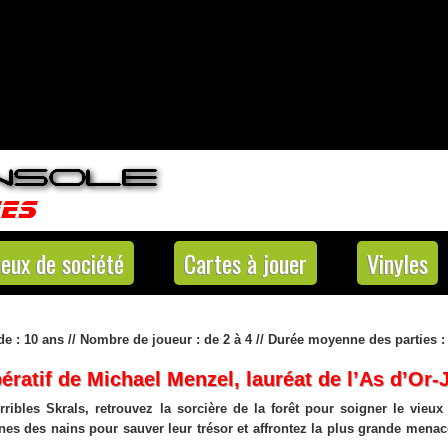
Jeux de société
Cartes à jouer
Vinyles
 de : 10 ans // Nombre de joueur : de 2 à 4 // Durée moyenne des parties 
ératif de Michael Menzel, lauréat de l’As d’Or
ribles Skrals, retrouvez la sorcière de la forêt pour soigner le vieux
es des nains pour sauver leur trésor et affrontez la plus grande menac