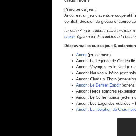
dragon noir !
Principe du jeu :
Andor est un jeu d’aventure coopératif r
combat, décision de groupe et course co
La série Andor contient plusieurs jeux 
espoir
, également disponibles à la boutiq
Découvrez les autres jeux & extensions
Andor
(jeu de base)
Andor : La Légende de Gardétoile 
Andor : Voyage vers le Nord (exte
Andor : Nouveaux héros (extensio
Andor : Chada & Thorn (extension
Andor : Le Dernier Espoir
(extensi
Andor : Héros sombres (extension
Andor : Le Coffret bonus (extensi
Andor : Les Légendes oubliées « E
Andor : La libération de Chaumeb