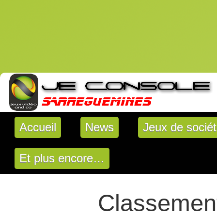
Accueil
News
Jeux de socié
Et plus encore…
Classement