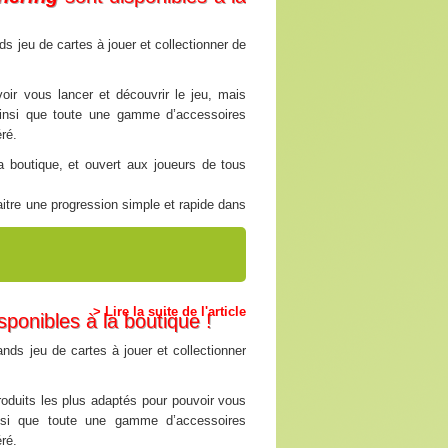
ction)
s jeu de cartes à jouer et collectionner de
arration )
oir vous lancer et découvrir le jeu, mais
ainsi que toute une gamme d’accessoires
ré.
x vidéo , jeux , vidéo , console , sony ,
 , Playstation , XBox , Héritiers , Urza ,
 boutique, et ouvert aux joueurs de tous
 33T , 45T , Anglaise , disque , disques ,
que , éducatif , ludo-éducatif , famille , ami
itre une progression simple et rapide dans
péritif , MTG , Magic , Gathering , Wizards ,
x vidéo , jeux , vidéo , console , sony ,
a , Core , Set , Edition , Base , Modern ,
 , Playstation , XBox , Héritiers , Urza ,
 Konami , YuGiOh , Yu , Gi , Oh , Nintendo ,
 33T , 45T , Anglaise , disque , disques ,
r)
 , Fantasy
que , éducatif , ludo-éducatif , famille , ami
péritif , MTG , Magic , Gathering , Wizards ,
> Lire la suite de l'article
sponibles à la boutique !
a , Core , Set , Edition , Base , Modern ,
x vidéo , jeux , vidéo , console , sony ,
 Konami , YuGiOh , Yu , Gi , Oh , Nintendo ,
nds jeu de cartes à jouer et collectionner
 , Playstation , XBox , Héritiers , Urza ,
 , Fantasy
 33T , 45T , Anglaise , disque , disques ,
que , éducatif , ludo-éducatif , famille , ami
roduits les plus adaptés pour pouvoir vous
péritif , MTG , Magic , Gathering , Wizards ,
insi que toute une gamme d’accessoires
a , Core , Set , Edition , Base , Modern ,
ré.