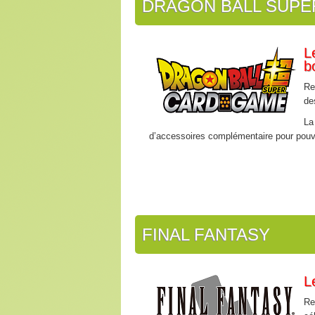
DRAGON BALL SUPE
L
b
Re
de
La
d’accessoires complémentaire pour pouvoi
FINAL FANTASY
L
Re