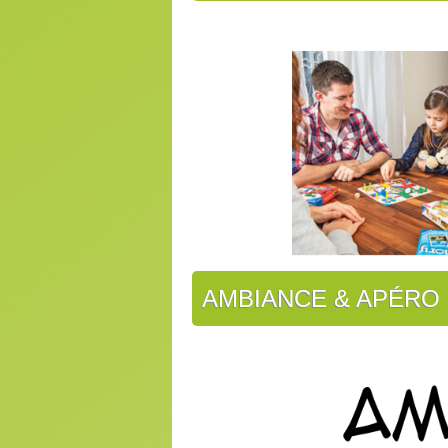
AMBIANCE & APÉRO
Attention : Ceci est un listi
nombreux autres jeux son
8 Minutes pour un empire
(13+ ans / 2 à 
Black Stories : Série de jeux
(16+ ans / 