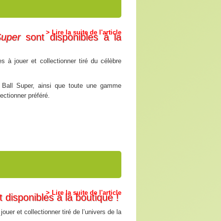
> Lire la suite de l'article
Super
sont disponibles à la
 à jouer et collectionner tiré du célèbre
 Ball Super, ainsi que toute une gamme
ectionner préféré.
> Lire la suite de l'article
 disponibles à la boutique !
uer et collectionner tiré de l’univers de la