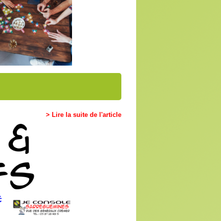
développement)
iles)
 )
bles à travers le magasin. De
irectement en boutique
> Lire la suite de l'article