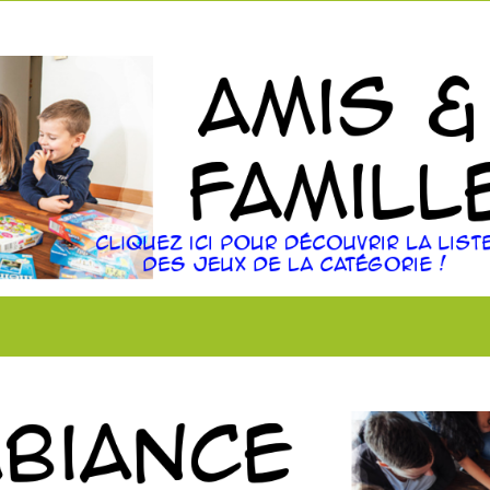
ng partiel & informatif du catalogue de jeux disponi
t également disponibles, n’hésitez pas à passer d
5 joueurs / ~8 min / Stratégique / Court / Conquête)
2 à 20 joueurs / ~30min / Animé / Énigmes / Déduction)